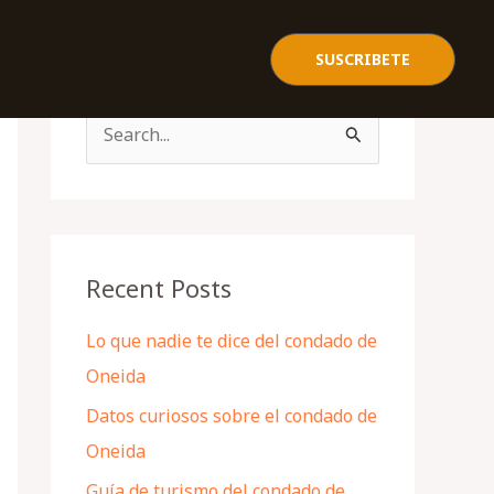
SUSCRIBETE
S
e
a
r
c
Recent Posts
h
Lo que nadie te dice del condado de
f
Oneida
o
Datos curiosos sobre el condado de
r
Oneida
:
Guía de turismo del condado de