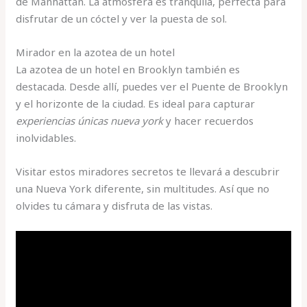
de Manhattan. La atmósfera es tranquila, perfecta para
disfrutar de un cóctel y ver la puesta de sol.
Mirador en la azotea de un hotel
La azotea de un hotel en Brooklyn también es
destacada. Desde allí, puedes ver el Puente de Brooklyn
y el horizonte de la ciudad. Es ideal para capturar
experiencias únicas nueva york
y hacer recuerdos
inolvidables.
Visitar estos miradores secretos te llevará a descubrir
una Nueva York diferente, sin multitudes. Así que no
olvides tu cámara y disfruta de las vistas.