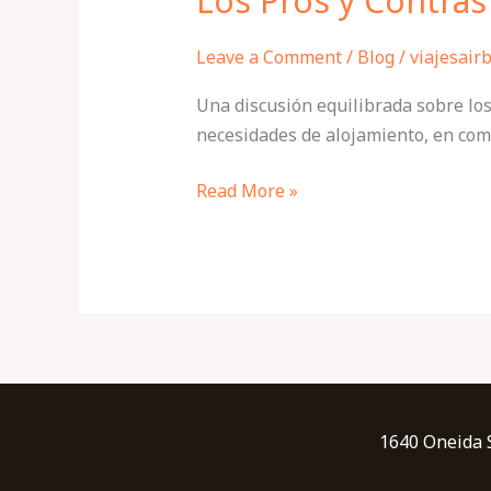
Los Pros y Contras
Leave a Comment
/
Blog
/
viajesair
Una discusión equilibrada sobre los
necesidades de alojamiento, en comp
Read More »
1640 Oneida S