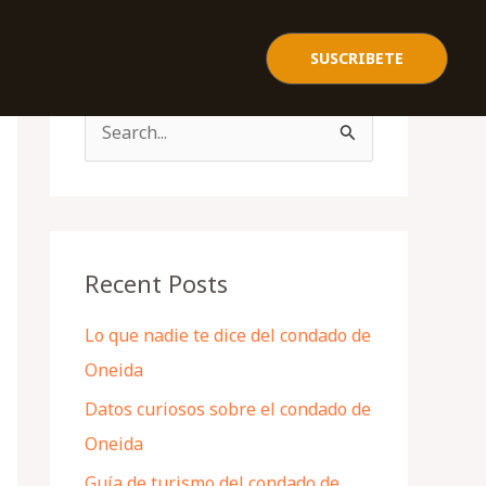
SUSCRIBETE
S
e
a
r
c
Recent Posts
h
Lo que nadie te dice del condado de
f
Oneida
o
Datos curiosos sobre el condado de
r
Oneida
:
Guía de turismo del condado de