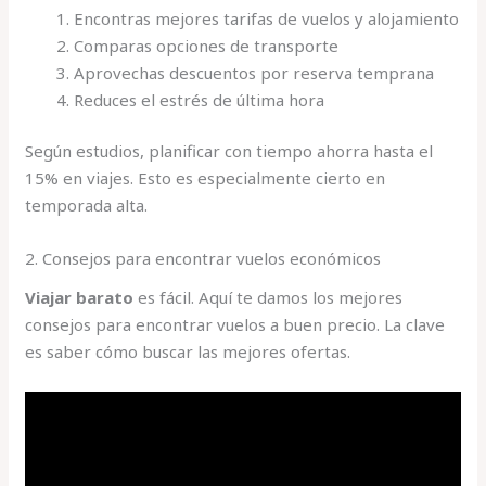
Encontras mejores tarifas de vuelos y alojamiento
Comparas opciones de transporte
Aprovechas descuentos por reserva temprana
Reduces el estrés de última hora
Según estudios, planificar con tiempo ahorra hasta el
15% en viajes. Esto es especialmente cierto en
temporada alta.
2. Consejos para encontrar vuelos económicos
Viajar barato
es fácil. Aquí te damos los mejores
consejos para encontrar vuelos a buen precio. La clave
es saber cómo buscar las mejores ofertas.