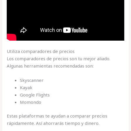
Utiliza comparadores de precios
Los comparadores de precios son tu mejor aliado.
Algunas herramientas recomendadas son:
Skyscanner
Kayak
Google Flights
Momondo
Estas plataformas te ayudan a comparar precios
rápidamente. Así ahorrarás tiempo y dinero.