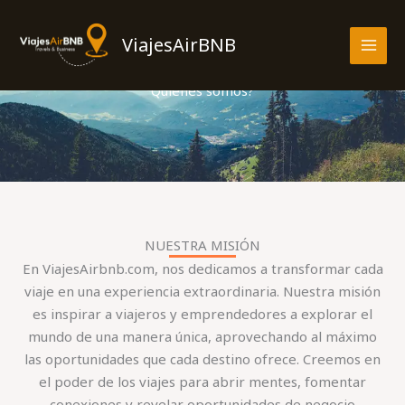
Skip
MAI
to
ViajesAirBNB
MEN
content
Quienes somos?
NUESTRA MISIÓN
En ViajesAirbnb.com, nos dedicamos a transformar cada
viaje en una experiencia extraordinaria. Nuestra misión
es inspirar a viajeros y emprendedores a explorar el
mundo de una manera única, aprovechando al máximo
las oportunidades que cada destino ofrece. Creemos en
el poder de los viajes para abrir mentes, fomentar
conexiones y revelar oportunidades de negocio