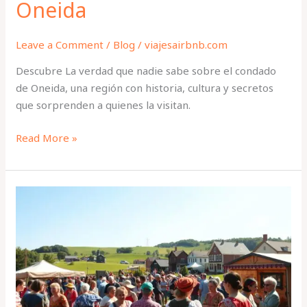
Oneida
Leave a Comment
/
Blog
/
viajesairbnb.com
Descubre La verdad que nadie sabe sobre el condado
de Oneida, una región con historia, cultura y secretos
que sorprenden a quienes la visitan.
Read More »
Tradiciones
locales
en
el
condado
de
Oneida