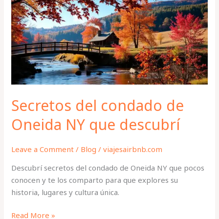
condado
de
Oneida
NY
que
descubrí
Secretos del condado de
Oneida NY que descubrí
Leave a Comment
/
Blog
/
viajesairbnb.com
Descubrí secretos del condado de Oneida NY que pocos
conocen y te los comparto para que explores su
historia, lugares y cultura única.
Read More »