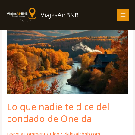
Skip
MAI
to
ViajesAirBNB
MEN
content
Lo
que
nadie
te
dice
del
condado
de
Oneida
Lo que nadie te dice del
condado de Oneida
Leave a Comment
/
Blog
/
viajesairbnb.com