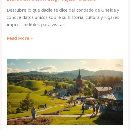
Descubre lo que dadie te dice del condado de Oneida y
conoce datos únicos sobre su historia, cultura y lugares
imprescindibles para visitar.
Read More »
Datos
curiosos
sobre
el
condado
de
Oneida