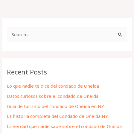
S
e
a
r
Recent Posts
c
h
Lo que nadie te dice del condado de Oneida
f
Datos curiosos sobre el condado de Oneida
o
Guía de turismo del condado de Oneida en NY
r
La historia completa del Condado de Oneida NY
:
La verdad que nadie sabe sobre el condado de Oneida