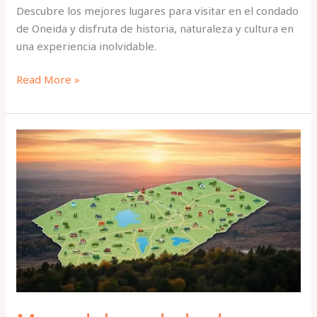
Descubre los mejores lugares para visitar en el condado
de Oneida y disfruta de historia, naturaleza y cultura en
una experiencia inolvidable.
Read More »
Mapa
del
condado
de
Oneida
y
atracciones
principales