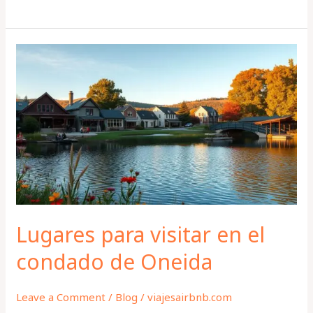
Lugares
para
visitar
en
el
condado
de
Oneida
Lugares para visitar en el
condado de Oneida
Leave a Comment
/
Blog
/
viajesairbnb.com