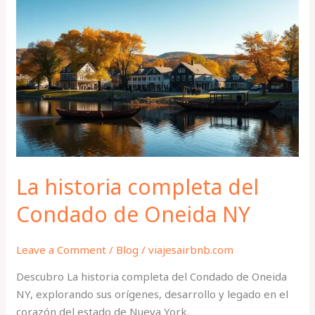
La
historia
completa
del
Condado
de
Oneida
NY
La historia completa del
Condado de Oneida NY
Leave a Comment
/
Blog
/
viajesairbnb.com
Descubro La historia completa del Condado de Oneida
NY, explorando sus orígenes, desarrollo y legado en el
corazón del estado de Nueva York.