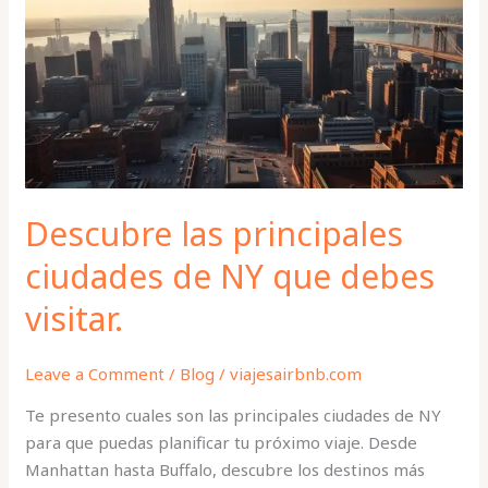
principales
ciudades
de
NY
que
debes
visitar.
Descubre las principales
ciudades de NY que debes
visitar.
Leave a Comment
/
Blog
/
viajesairbnb.com
Te presento cuales son las principales ciudades de NY
para que puedas planificar tu próximo viaje. Desde
Manhattan hasta Buffalo, descubre los destinos más