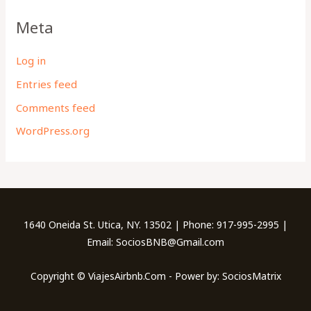
Meta
Log in
Entries feed
Comments feed
WordPress.org
1640 Oneida St. Utica, NY. 13502 | Phone: 917-995-2995 |
Email: SociosBNB@Gmail.com
Copyright © ViajesAirbnb.Com - Power by: SociosMatrix