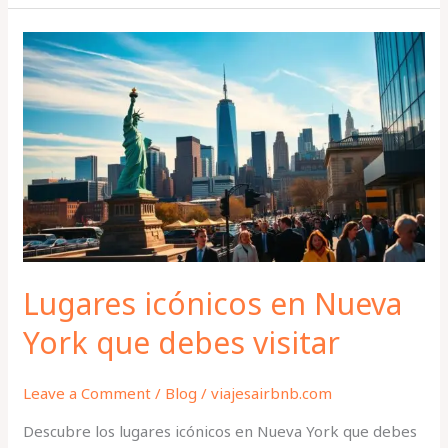
Lugares
icónicos
en
Nueva
York
que
debes
visitar
Lugares icónicos en Nueva
York que debes visitar
Leave a Comment
/
Blog
/
viajesairbnb.com
Descubre los lugares icónicos en Nueva York que debes