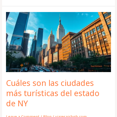
Cuáles
son
las
ciudades
más
turísticas
del
estado
de
NY
Cuáles son las ciudades
más turísticas del estado
de NY
Leave a Comment
/
Blog
/
viajesairbnb.com