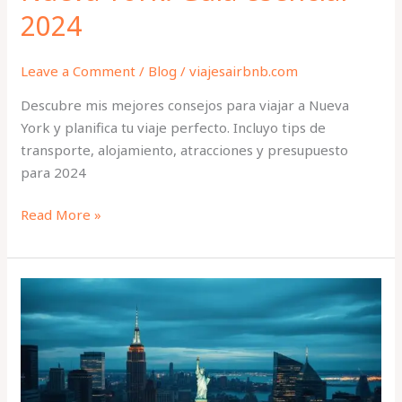
2024
Leave a Comment
/
Blog
/
viajesairbnb.com
Descubre mis mejores consejos para viajar a Nueva
York y planifica tu viaje perfecto. Incluyo tips de
transporte, alojamiento, atracciones y presupuesto
para 2024
Read More »
Los
lugares
emblemáticos
de
New
York