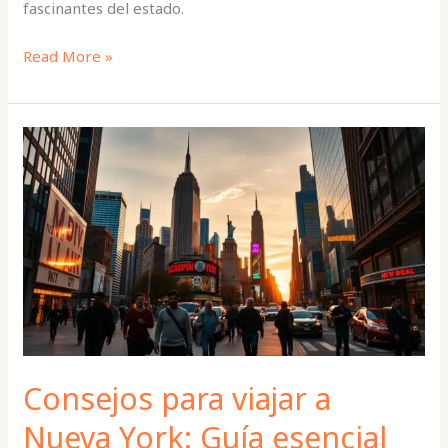
fascinantes del estado.
Read More »
Consejos
para
viajar
a
Nueva
York:
Guía
esencial
2024
Consejos para viajar a
Nueva York: Guía esencial