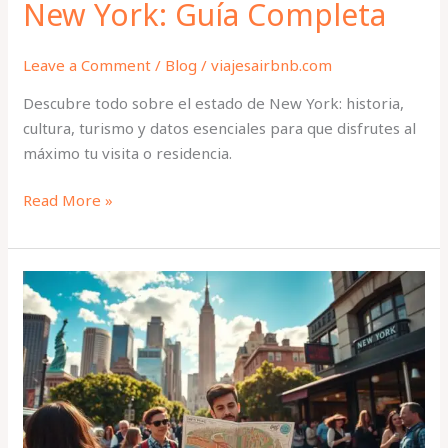
New York: Guía Completa
Leave a Comment
/
Blog
/
viajesairbnb.com
Descubre todo sobre el estado de New York: historia,
cultura, turismo y datos esenciales para que disfrutes al
máximo tu visita o residencia.
Read More »
Guía
turística
de
Nueva
York:
explora
la