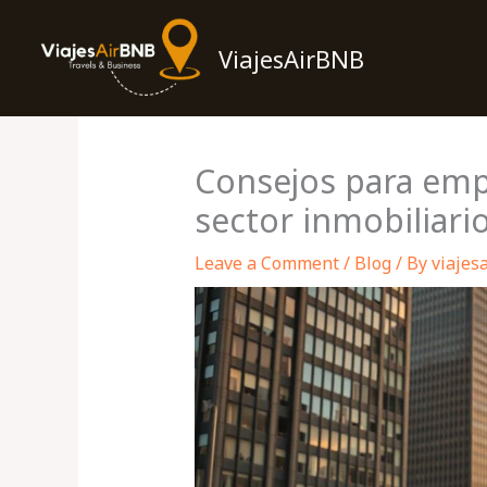
Skip
to
ViajesAirBNB
content
Consejos para emp
sector inmobiliari
Leave a Comment
/
Blog
/ By
viajes