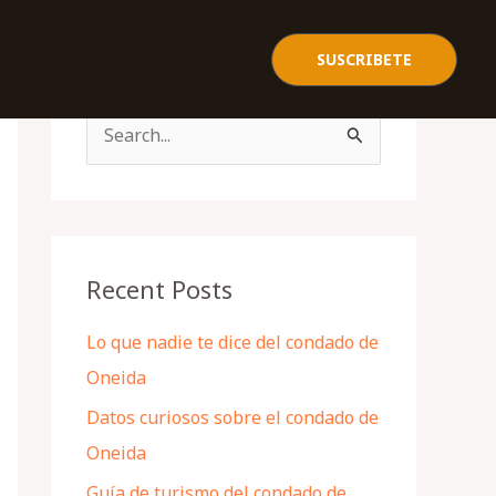
SUSCRIBETE
S
e
a
r
c
Recent Posts
h
Lo que nadie te dice del condado de
f
Oneida
o
Datos curiosos sobre el condado de
r
Oneida
:
Guía de turismo del condado de