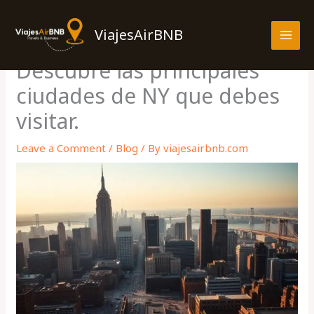
Skip
MAI
to
ViajesAirBNB
MEN
content
Descubre las principales
ciudades de NY que debes
visitar.
Leave a Comment
/
Blog
/ By
viajesairbnb.com