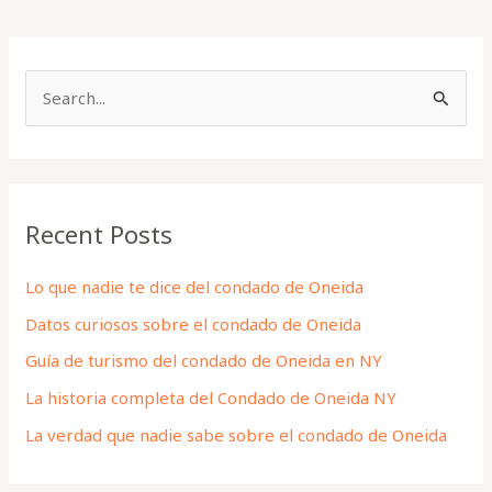
S
e
a
r
Recent Posts
c
h
Lo que nadie te dice del condado de Oneida
f
Datos curiosos sobre el condado de Oneida
o
Guía de turismo del condado de Oneida en NY
r
La historia completa del Condado de Oneida NY
:
La verdad que nadie sabe sobre el condado de Oneida