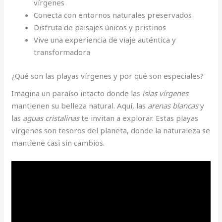
vírgenes
Conecta con entornos naturales preservados
Disfruta de paisajes únicos y pristinos
Vive una experiencia de viaje auténtica y
transformadora
¿Qué son las playas vírgenes y por qué son especiales?
Imagina un paraíso intacto donde las
islas vírgenes
mantienen su belleza natural. Aquí, las
arenas blancas
y
las
aguas cristalinas
te invitan a explorar. Estas playas
vírgenes son tesoros del planeta, donde la naturaleza se
mantiene casi sin cambios.