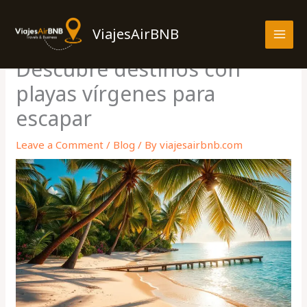
Skip
MAI
to
ViajesAirBNB
MEN
content
Descubre destinos con
playas vírgenes para
escapar
Leave a Comment
/
Blog
/ By
viajesairbnb.com