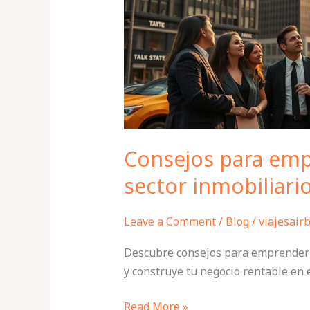
el
sector
inmobiliario
de
New
York
Consejos para emp
sector inmobiliari
Leave a Comment
/
Blog
/
viajesair
Descubre consejos para emprender c
y construye tu negocio rentable en
Read More »