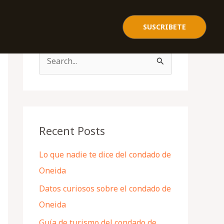
SUSCRIBETE
S
e
a
r
c
Recent Posts
h
Lo que nadie te dice del condado de
f
Oneida
o
Datos curiosos sobre el condado de
r
Oneida
:
Guía de turismo del condado de