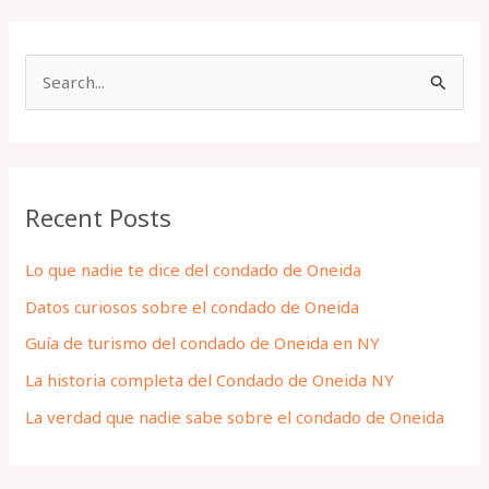
S
e
a
r
Recent Posts
c
h
Lo que nadie te dice del condado de Oneida
f
Datos curiosos sobre el condado de Oneida
o
Guía de turismo del condado de Oneida en NY
r
La historia completa del Condado de Oneida NY
:
La verdad que nadie sabe sobre el condado de Oneida