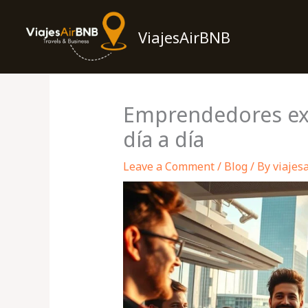
Skip
to
ViajesAirBNB
content
Emprendedores exi
día a día
Leave a Comment
/
Blog
/ By
viajes