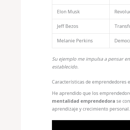
Elon Musk
Revolu
Jeff Bezos
Transf
Melanie Perkins
Democr
Su ejemplo me impulsa a pensar e
establecido.
Características de emprendedores e
He aprendido que los emprendedores 
mentalidad emprendedora
se con
aprendizaje y crecimiento personal.