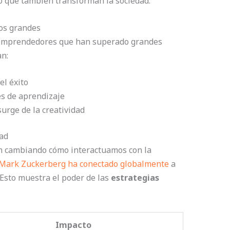
no que también transforman la sociedad.
los grandes
 emprendedores que han superado grandes
an:
el éxito
s de aprendizaje
urge de la creatividad
ad
 cambiando cómo interactuamos con la
Mark Zuckerberg ha conectado globalmente
a
 Esto muestra el poder de las
estrategias
Impacto