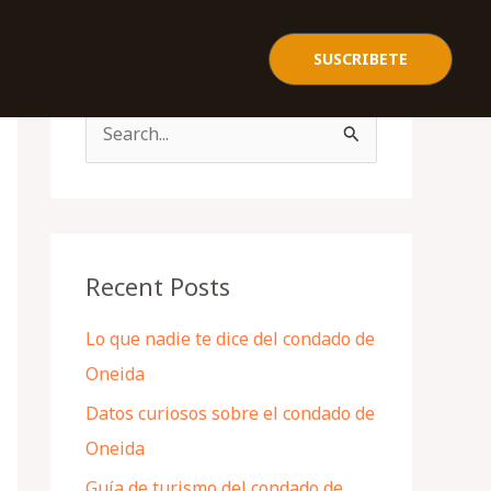
SUSCRIBETE
S
e
a
r
c
Recent Posts
h
Lo que nadie te dice del condado de
f
Oneida
o
Datos curiosos sobre el condado de
r
Oneida
:
Guía de turismo del condado de