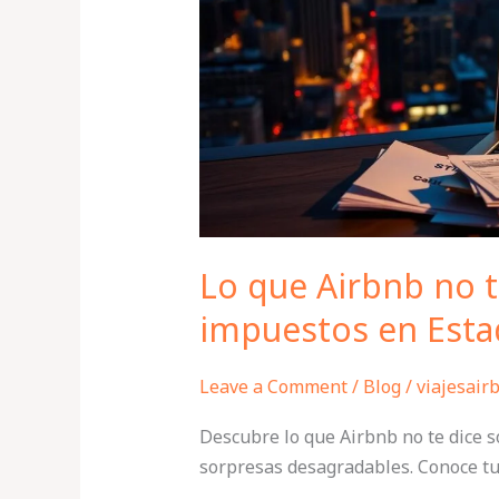
dice
sobre
los
impuestos
en
Estados
Unidos
Lo que Airbnb no t
impuestos en Esta
Leave a Comment
/
Blog
/
viajesair
Descubre lo que Airbnb no te dice s
sorpresas desagradables. Conoce tus