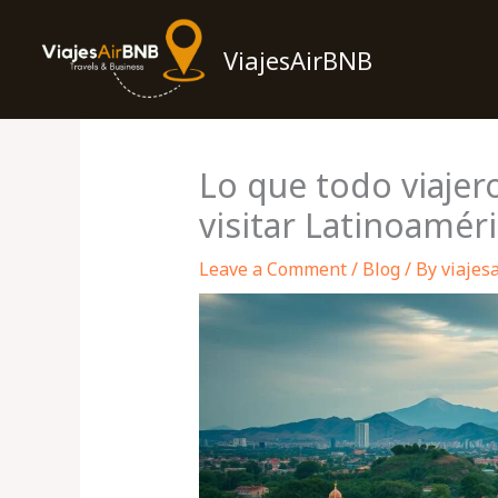
Skip
to
ViajesAirBNB
content
Lo que todo viajer
visitar Latinoamér
Leave a Comment
/
Blog
/ By
viajes