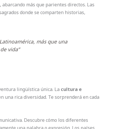
s, abarcando más que parientes directos. Las
sagrados donde se comparten historias,
n Latinoamérica, más que una
 de vida”
entura lingüística única. La
cultura e
n una rica diversidad. Te sorprenderá en cada
omunicativa. Descubre cómo los diferentes
amente una palabra o expresión. Los países