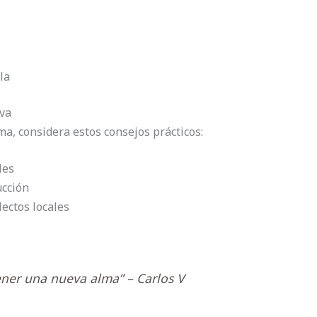
la
iva
ma, considera estos consejos prácticos:
les
ucción
ectos locales
tener una nueva alma”
– Carlos V