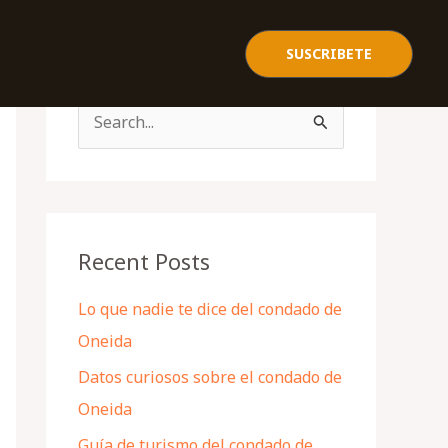
SUSCRIBETE
S
e
a
r
c
Recent Posts
h
Lo que nadie te dice del condado de
f
Oneida
o
Datos curiosos sobre el condado de
r
Oneida
:
Guía de turismo del condado de