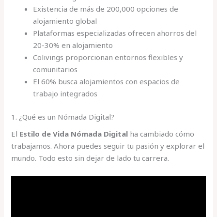
Existencia de más de 200,000 opciones de
alojamiento global
Plataformas especializadas ofrecen ahorros del
20-30% en alojamiento
Colivings proporcionan entornos flexibles y
comunitarios
El 60% busca alojamientos con espacios de
trabajo integrados
1. ¿Qué es un Nómada Digital?
El
Estilo de Vida Nómada Digital
ha cambiado cómo
trabajamos. Ahora puedes seguir tu pasión y explorar el
mundo. Todo esto sin dejar de lado tu carrera.