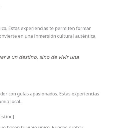
s
nica. Estas experiencias te permiten formar
onvierte en una inmersión cultural auténtica.
gar a un destino, sino de vivir una
edor con guías apasionados. Estas experiencias
mía local.
estino]
ue hacen tu viaje único. Puedes probar