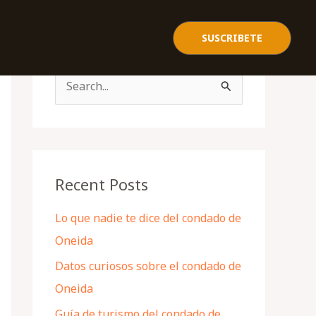
SUSCRIBETE
S
e
a
r
c
Recent Posts
h
Lo que nadie te dice del condado de
f
Oneida
o
Datos curiosos sobre el condado de
r
Oneida
:
Guía de turismo del condado de