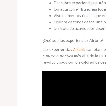
Descubre experiencias autént
Conecta con
anfitriones loca
Vive momentos únicos que en
Explora destinos desde una 
Disfruta de actividades diseñ
¿Qué son las experiencias Airbnb?
Las experiencias
Airbnb
cambian l
cultura auténtica
más allá de lo usu
revolucionado cómo exploramos des