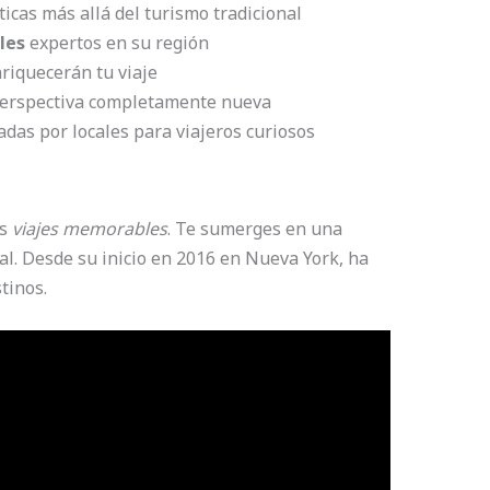
icas más allá del turismo tradicional
les
expertos en su región
riquecerán tu viaje
perspectiva completamente nueva
adas por locales para viajeros curiosos
os
viajes memorables
. Te sumerges en una
al. Desde su inicio en 2016 en Nueva York, ha
tinos.