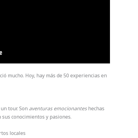
ció mucho. Hoy, hay más de 50 experiencias en
un tour. Son
aventuras emocionantes
hechas
 sus conocimientos y pasiones.
tos locales