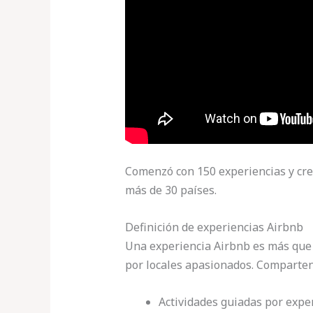
Comenzó con 150 experiencias y cre
más de 30 países.
Definición de experiencias Airbnb
Una experiencia Airbnb es más que 
por locales apasionados. Comparten
Actividades guiadas por exper