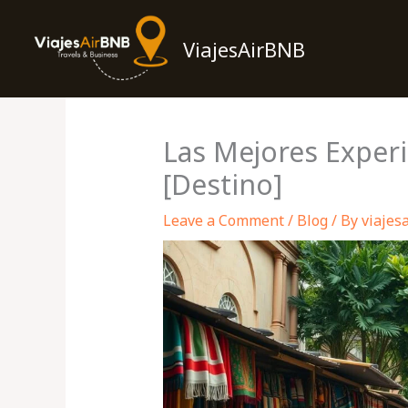
Skip
to
ViajesAirBNB
content
Las Mejores Experi
[Destino]
Leave a Comment
/
Blog
/ By
viajes