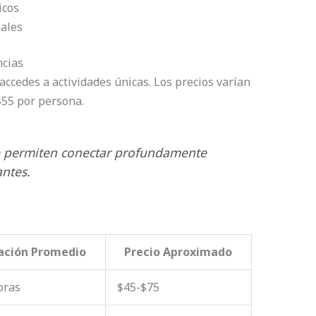
icos
uales
ncias
accedes a actividades únicas. Los precios varían
$55 por persona.
te permiten conectar profundamente
antes.
ación Promedio
Precio Aproximado
oras
$45-$75