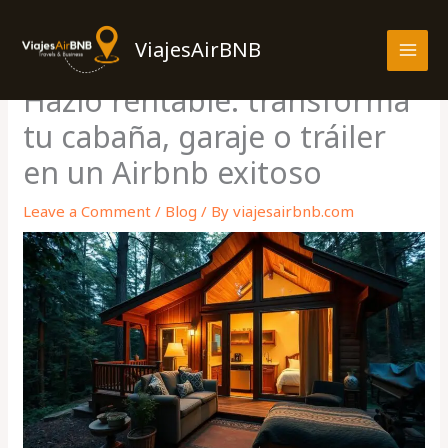
Skip
MAI
to
ViajesAirBNB
MEN
content
Hazlo rentable: transforma
tu cabaña, garaje o tráiler
en un Airbnb exitoso
Leave a Comment
/
Blog
/ By
viajesairbnb.com