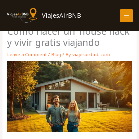
Skip
MAI
to
ViajesAirBNB
MEN
content
Cómo hacer un ‘house hack’
y vivir gratis viajando
Leave a Comment
/
Blog
/ By
viajesairbnb.com