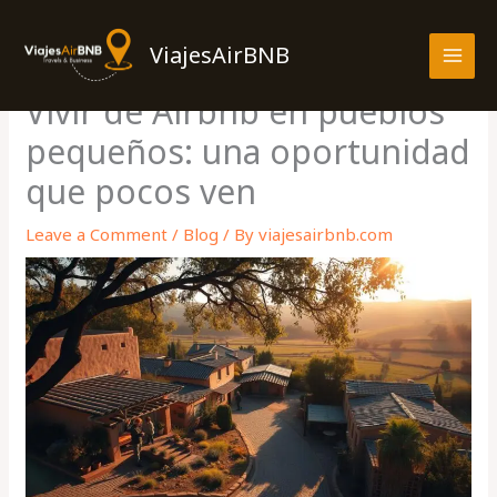
Skip
MAI
to
ViajesAirBNB
MEN
content
Vivir de Airbnb en pueblos
pequeños: una oportunidad
que pocos ven
Leave a Comment
/
Blog
/ By
viajesairbnb.com