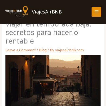
Skip
MAI
to
ViajesAirBNB
MEN
content
Viajar en temporada baja:
secretos para hacerlo
rentable
Leave a Comment
/
Blog
/ By
viajesairbnb.com