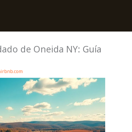
dado de Oneida NY: Guía
airbnb.com