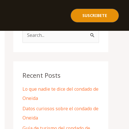
SUSCRIBETE
S
e
a
r
c
Recent Posts
h
Lo que nadie te dice del condado de
f
Oneida
o
Datos curiosos sobre el condado de
r
Oneida
:
Guía de turismo del condado de