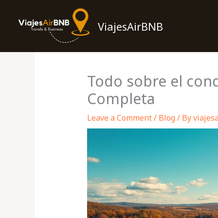
Skip
to
ViajesAirBNB
content
Todo sobre el con
Completa
Leave a Comment
/
Blog
/ By
viajes