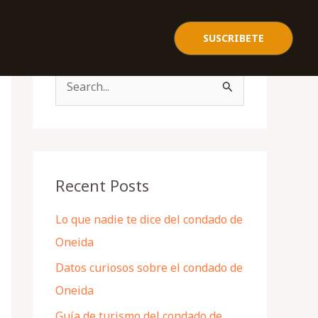
SUSCRIBETE
S
e
a
r
c
Recent Posts
h
Lo que nadie te dice del condado de
f
Oneida
o
Datos curiosos sobre el condado de
r
Oneida
:
Guía de turismo del condado de