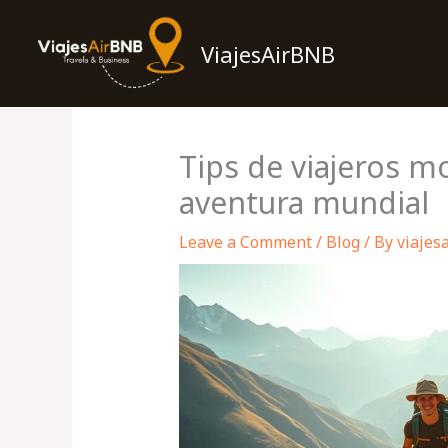
Skip
to
ViajesAirBNB
content
Tips de viajeros m
aventura mundial
Leave a Comment
/
Blog
/ By
viajes