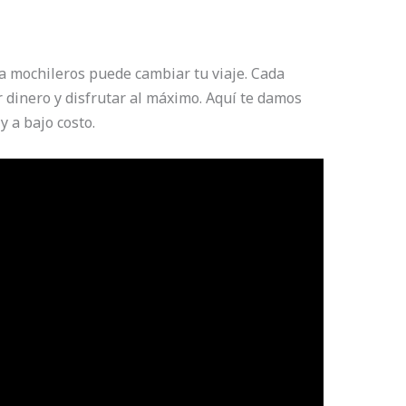
a mochileros puede cambiar tu viaje. Cada
 dinero y disfrutar al máximo. Aquí te damos
y a bajo costo.