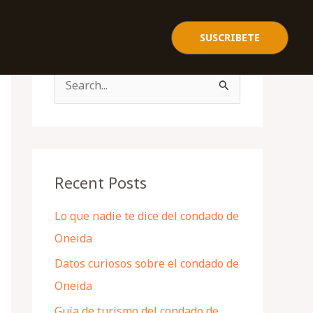
SUSCRIBETE
S
e
a
r
c
Recent Posts
h
Lo que nadie te dice del condado de
f
Oneida
o
Datos curiosos sobre el condado de
r
Oneida
:
Guía de turismo del condado de