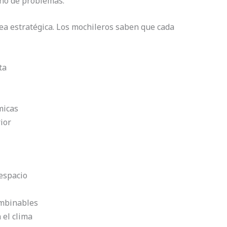
eno de problemas.
rea estratégica. Los mochileros saben que cada
ta
micas
ior
 espacio
ombinables
 el clima