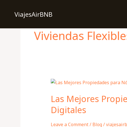
Skip
to
ViajesAirBNB
content
Viviendas Flexible
Las
Mejores
Las Mejores Prop
Propiedades
para
Digitales
Nómadas
Digitales
Leave a Comment
/
Blog
/
viajesair