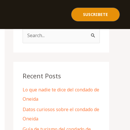
SUSCRIBETE
S
e
a
r
c
Recent Posts
h
Lo que nadie te dice del condado de
f
Oneida
o
Datos curiosos sobre el condado de
r
Oneida
:
Guía de turismo del condado de