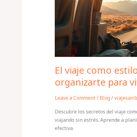
cómo
organizarte
para
vivir
viajando
sin
estrés
El viaje como estil
organizarte para vi
Leave a Comment
/
Blog
/
viajesair
Descubre los secretos del viaje como
viajando sin estrés. Aprende a plan
efectiva.