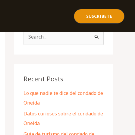
SUSCRIBETE
S
e
a
r
c
Recent Posts
h
Lo que nadie te dice del condado de
f
Oneida
o
Datos curiosos sobre el condado de
r
Oneida
:
Guía de turismo del condado de