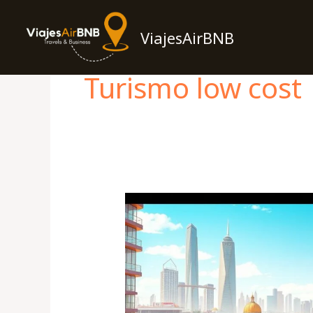
Skip
to
ViajesAirBNB
content
Turismo low cost
10
Tips
para
viajar
con
poco