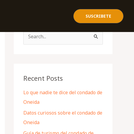
SUSCRIBETE
S
e
a
r
c
Recent Posts
h
Lo que nadie te dice del condado de
f
Oneida
o
Datos curiosos sobre el condado de
r
Oneida
:
Guía de turismo del condado de