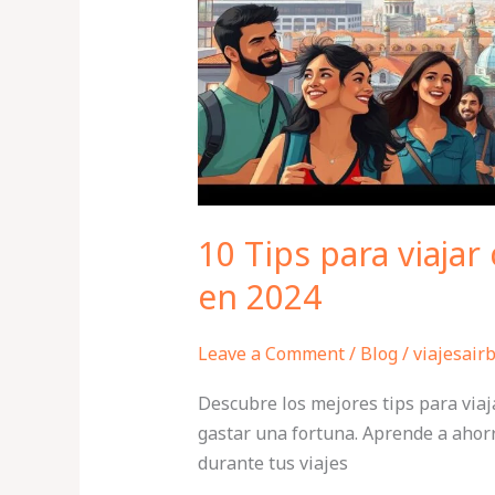
presupuesto
en
2024
10 Tips para viaja
en 2024
Leave a Comment
/
Blog
/
viajesair
Descubre los mejores tips para via
gastar una fortuna. Aprende a ahor
durante tus viajes