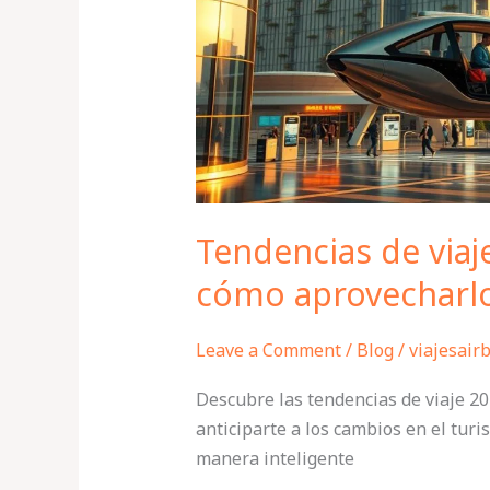
se
viene
(y
cómo
aprovecharlo)
Tendencias de viaje
cómo aprovecharl
Leave a Comment
/
Blog
/
viajesair
Descubre las tendencias de viaje 20
anticiparte a los cambios en el tur
manera inteligente