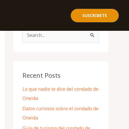
SUSCRIBETE
S
e
a
r
c
Recent Posts
h
Lo que nadie te dice del condado de
f
Oneida
o
Datos curiosos sobre el condado de
r
Oneida
:
Guía de turismo del condado de