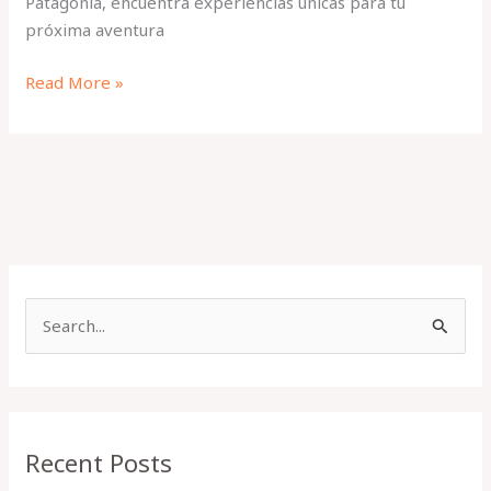
Patagonia, encuentra experiencias únicas para tu
próxima aventura
Read More »
S
e
a
r
Recent Posts
c