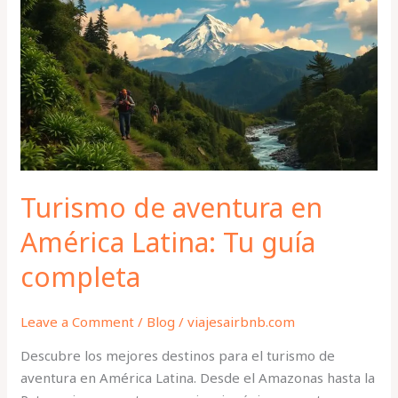
aventura
en
América
Latina:
Tu
guía
completa
Turismo de aventura en
América Latina: Tu guía
completa
Leave a Comment
/
Blog
/
viajesairbnb.com
Descubre los mejores destinos para el turismo de
aventura en América Latina. Desde el Amazonas hasta la