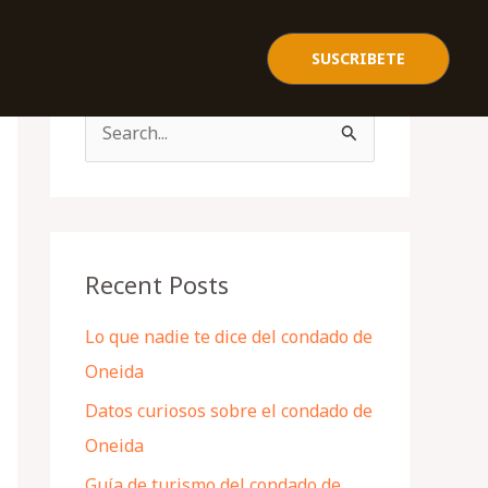
SUSCRIBETE
S
e
a
r
c
Recent Posts
h
Lo que nadie te dice del condado de
f
Oneida
o
Datos curiosos sobre el condado de
r
Oneida
:
Guía de turismo del condado de