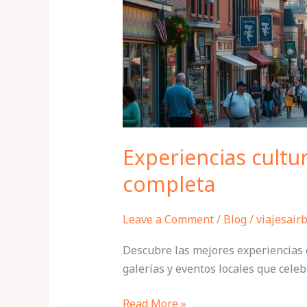
guía
completa
Experiencias cultur
completa
Leave a Comment
/
Blog
/
viajesair
Descubre las mejores experiencias c
galerías y eventos locales que celeb
Read More »