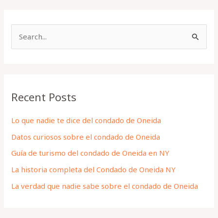
S
e
a
r
Recent Posts
c
h
Lo que nadie te dice del condado de Oneida
f
Datos curiosos sobre el condado de Oneida
o
Guía de turismo del condado de Oneida en NY
r
La historia completa del Condado de Oneida NY
:
La verdad que nadie sabe sobre el condado de Oneida