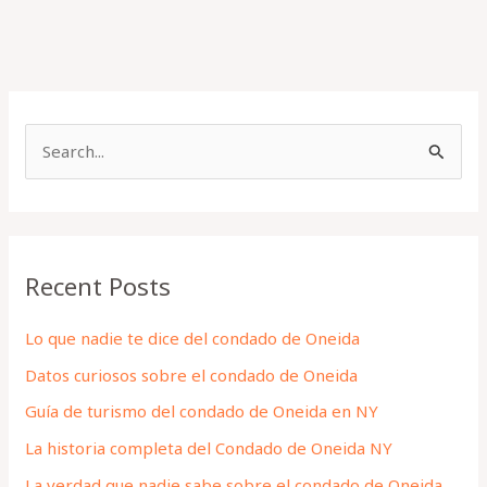
S
e
a
r
Recent Posts
c
h
Lo que nadie te dice del condado de Oneida
f
Datos curiosos sobre el condado de Oneida
o
Guía de turismo del condado de Oneida en NY
r
La historia completa del Condado de Oneida NY
:
La verdad que nadie sabe sobre el condado de Oneida