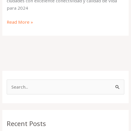
ciudades con excelente conectividad y calidad de vida
para 2024
Read More »
S
e
a
r
Recent Posts
c