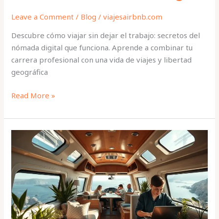
Leave a Comment
/
Blog
/
viajesairbnb.com
Descubre cómo viajar sin dejar el trabajo: secretos del
nómada digital que funciona. Aprende a combinar tu
carrera profesional con una vida de viajes y libertad
geográfica
Read More »
Cómo
montar
un
coworking
móvil
y
cobrar