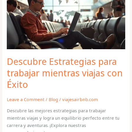
trabajar
mientras
viajas
con
Éxito
Descubre Estrategias para
trabajar mientras viajas con
Éxito
Leave a Comment
/
Blog
/
viajesairbnb.com
Descubre las mejores estrategias para trabajar
mientras viajas y logra un equilibrio perfecto entre tu
carrera y aventuras. ¡Explora nuestras