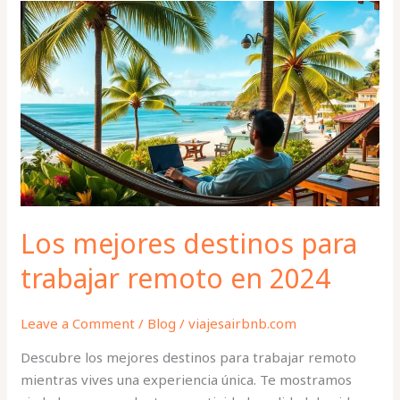
Los
mejores
destinos
para
trabajar
remoto
en
2024
Los mejores destinos para
trabajar remoto en 2024
Leave a Comment
/
Blog
/
viajesairbnb.com
Descubre los mejores destinos para trabajar remoto
mientras vives una experiencia única. Te mostramos