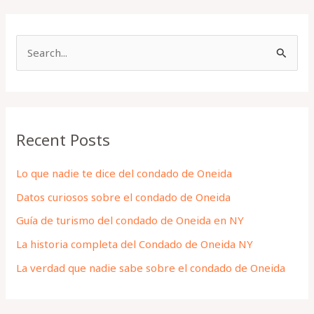
S
e
a
r
Recent Posts
c
h
Lo que nadie te dice del condado de Oneida
f
Datos curiosos sobre el condado de Oneida
o
Guía de turismo del condado de Oneida en NY
r
La historia completa del Condado de Oneida NY
:
La verdad que nadie sabe sobre el condado de Oneida