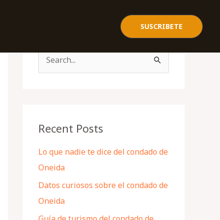
SUSCRIBETE
S
e
a
r
c
Recent Posts
h
Lo que nadie te dice del condado de
f
Oneida
o
Datos curiosos sobre el condado de
r
Oneida
:
Guía de turismo del condado de