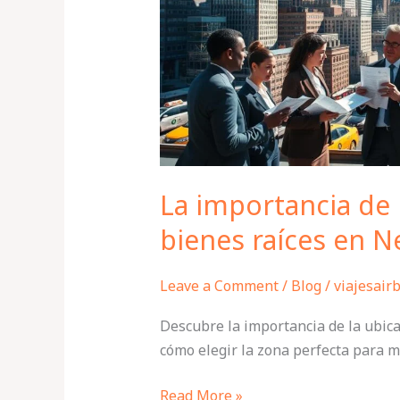
invertir
en
bienes
raíces
en
New
York
La importancia de l
bienes raíces en N
Leave a Comment
/
Blog
/
viajesair
Descubre la importancia de la ubica
cómo elegir la zona perfecta para m
Read More »