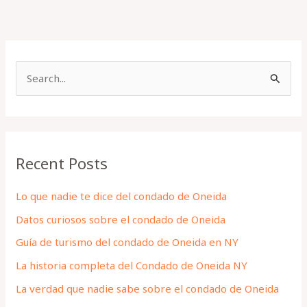
S
e
a
r
Recent Posts
c
h
Lo que nadie te dice del condado de Oneida
f
Datos curiosos sobre el condado de Oneida
o
Guía de turismo del condado de Oneida en NY
r
La historia completa del Condado de Oneida NY
:
La verdad que nadie sabe sobre el condado de Oneida