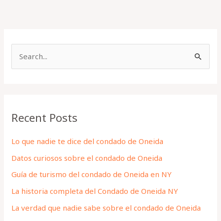
S
e
a
r
Recent Posts
c
h
Lo que nadie te dice del condado de Oneida
f
Datos curiosos sobre el condado de Oneida
o
Guía de turismo del condado de Oneida en NY
r
La historia completa del Condado de Oneida NY
:
La verdad que nadie sabe sobre el condado de Oneida