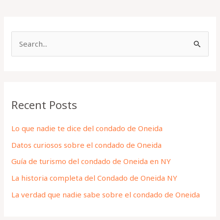
S
e
a
r
Recent Posts
c
h
Lo que nadie te dice del condado de Oneida
f
Datos curiosos sobre el condado de Oneida
o
Guía de turismo del condado de Oneida en NY
r
La historia completa del Condado de Oneida NY
:
La verdad que nadie sabe sobre el condado de Oneida