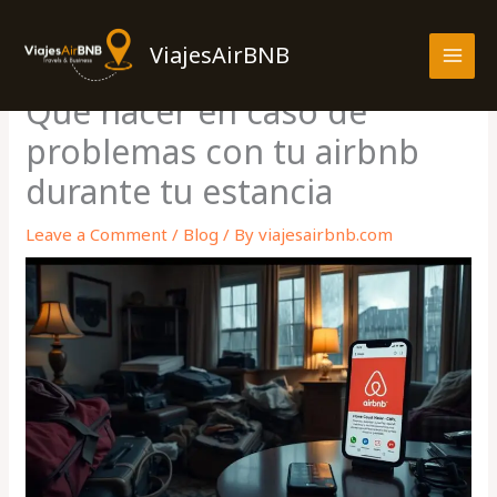
Skip
MAI
to
ViajesAirBNB
MEN
content
Qué hacer en caso de
problemas con tu airbnb
durante tu estancia
Leave a Comment
/
Blog
/ By
viajesairbnb.com