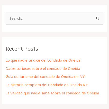
S
e
a
r
Recent Posts
c
h
Lo que nadie te dice del condado de Oneida
f
Datos curiosos sobre el condado de Oneida
o
Guía de turismo del condado de Oneida en NY
r
La historia completa del Condado de Oneida NY
:
La verdad que nadie sabe sobre el condado de Oneida