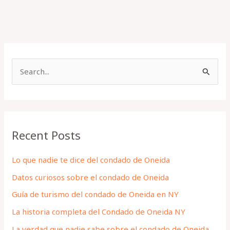
S
e
a
r
Recent Posts
c
h
Lo que nadie te dice del condado de Oneida
f
Datos curiosos sobre el condado de Oneida
o
Guía de turismo del condado de Oneida en NY
r
La historia completa del Condado de Oneida NY
:
La verdad que nadie sabe sobre el condado de Oneida