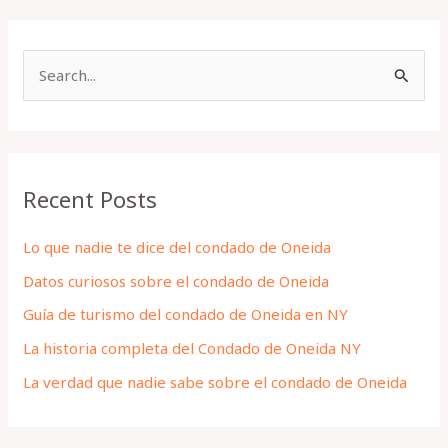
S
e
a
r
Recent Posts
c
h
Lo que nadie te dice del condado de Oneida
f
Datos curiosos sobre el condado de Oneida
o
Guía de turismo del condado de Oneida en NY
r
La historia completa del Condado de Oneida NY
:
La verdad que nadie sabe sobre el condado de Oneida