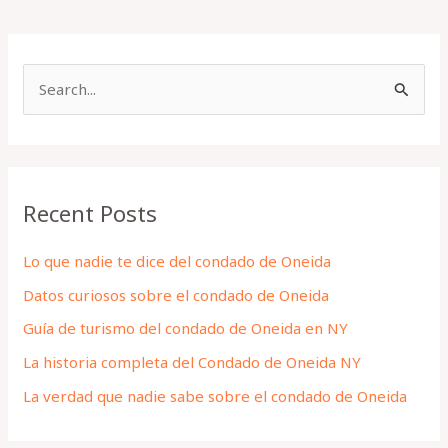
S
e
a
r
Recent Posts
c
h
Lo que nadie te dice del condado de Oneida
f
Datos curiosos sobre el condado de Oneida
o
Guía de turismo del condado de Oneida en NY
r
La historia completa del Condado de Oneida NY
:
La verdad que nadie sabe sobre el condado de Oneida