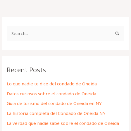
S
e
a
r
Recent Posts
c
h
Lo que nadie te dice del condado de Oneida
f
Datos curiosos sobre el condado de Oneida
o
Guía de turismo del condado de Oneida en NY
r
La historia completa del Condado de Oneida NY
:
La verdad que nadie sabe sobre el condado de Oneida