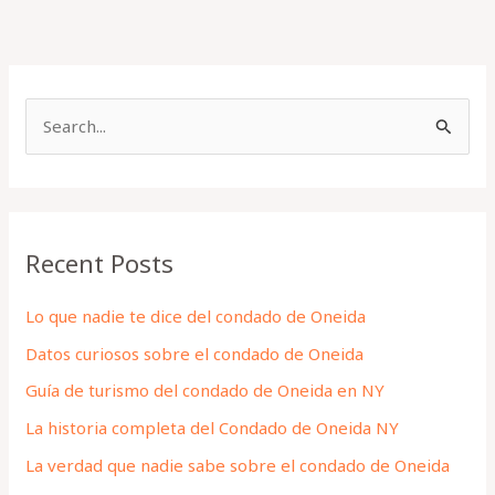
S
e
a
r
Recent Posts
c
h
Lo que nadie te dice del condado de Oneida
f
Datos curiosos sobre el condado de Oneida
o
Guía de turismo del condado de Oneida en NY
r
La historia completa del Condado de Oneida NY
:
La verdad que nadie sabe sobre el condado de Oneida