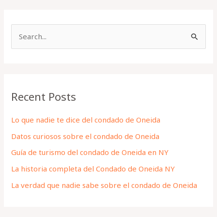
S
e
a
r
Recent Posts
c
h
Lo que nadie te dice del condado de Oneida
f
Datos curiosos sobre el condado de Oneida
o
Guía de turismo del condado de Oneida en NY
r
La historia completa del Condado de Oneida NY
:
La verdad que nadie sabe sobre el condado de Oneida