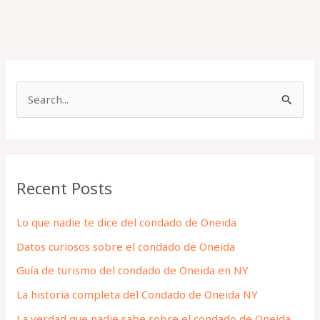
S
e
a
r
Recent Posts
c
h
Lo que nadie te dice del condado de Oneida
f
Datos curiosos sobre el condado de Oneida
o
Guía de turismo del condado de Oneida en NY
r
La historia completa del Condado de Oneida NY
:
La verdad que nadie sabe sobre el condado de Oneida