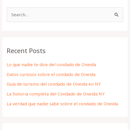
S
e
a
r
Recent Posts
c
h
Lo que nadie te dice del condado de Oneida
f
Datos curiosos sobre el condado de Oneida
o
Guía de turismo del condado de Oneida en NY
r
La historia completa del Condado de Oneida NY
:
La verdad que nadie sabe sobre el condado de Oneida