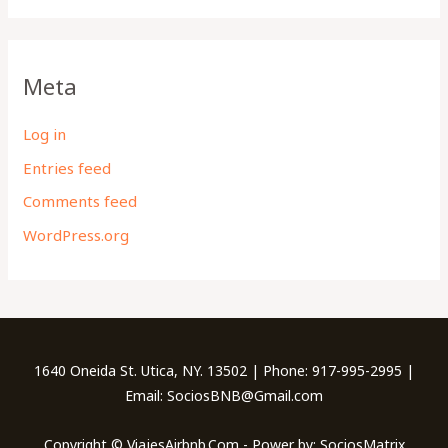
Meta
Log in
Entries feed
Comments feed
WordPress.org
1640 Oneida St. Utica, NY. 13502 | Phone: 917-995-2995 |
Email: SociosBNB@Gmail.com
Copyright © ViajesAirbnb.Com - Power by: SociosMatrix