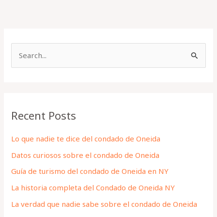
S
e
a
r
Recent Posts
c
h
Lo que nadie te dice del condado de Oneida
f
Datos curiosos sobre el condado de Oneida
o
Guía de turismo del condado de Oneida en NY
r
La historia completa del Condado de Oneida NY
:
La verdad que nadie sabe sobre el condado de Oneida